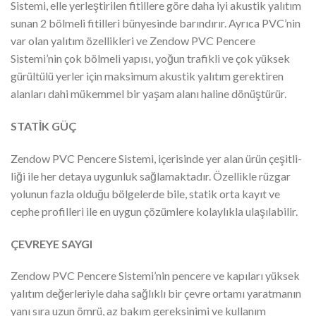
Sistemi, elle yerleştirilen fitillere göre daha iyi akustik yalıtım
sunan 2 bölmeli fitilleri bünyesinde barındırır. Ayrıca PVC’nin
var olan yalıtım özellikleri ve Zendow PVC Pencere
Sistemi’nin çok bölmeli yapısı, yoğun trafikli ve çok yüksek
gürültülü yerler için maksimum akustik yalıtım gerektiren
alanları dahi mükemmel bir yaşam alanı haline dönüştürür.
STATİK GÜÇ
Zendow PVC Pencere Sistemi, içerisinde yer alan ürün çeşitli­
liği ile her detaya uygunluk sağlamaktadır. Özel­likle rüzgar
yolunun fazla olduğu bölgeler­de bile, statik orta kayıt ve
cephe profilleri ile en uygun çözümlere kolaylıkla ulaşılabilir.
ÇEVREYE SAYGI
Zendow PVC Pencere Sistemi’nin pencere ve kapıları yüksek
yalıtım değerleriyle daha sağlıklı bir çevre ortamı yaratmanın
yanı sıra uzun ömrü, az bakım gerek­sinimi ve kullanım