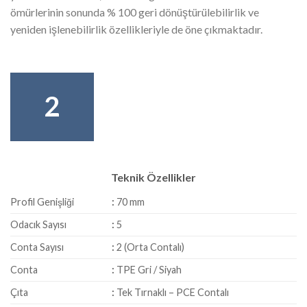
ömürlerinin sonunda % 100 geri dönüştürülebilirlik ve
yeniden işlenebilirlik özel­likleriyle de öne çıkmaktadır.
2
Teknik Özellikler
Profil Genişliği
:
70 mm
Odacık Sayısı
:
5
Conta Sayısı
:
2 (Orta Contalı)
Conta
:
TPE Gri / Siyah
Çıta
:
Tek Tırnaklı – PCE Contalı