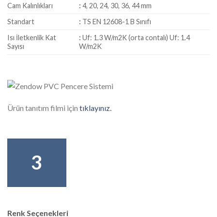
Cam Kalınlıkları
:
4, 20, 24, 30, 36, 44 mm
Standart
:
TS EN 12608-1 B Sınıfı
Isı İletkenlik Kat
:
Uf: 1.3 W/m2K (orta contalı) Uf: 1.4
Sayısı
W/m2K
Ürün tanıtım filmi için
tıklayınız.
3
Renk Seçenekleri