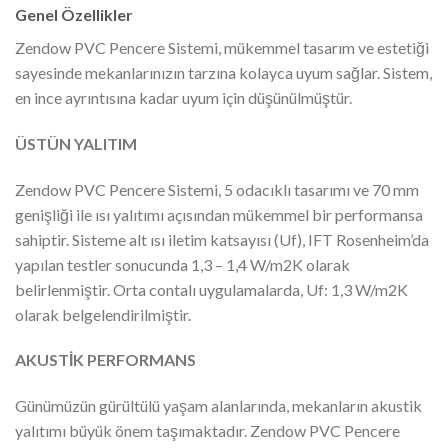
Genel Özellikler
Zendow PVC Pencere Sistemi, mükemmel tasarım ve estetiği
sayesinde mekanlarınızın tarzına kolayca uyum sağlar. Sistem,
en ince ayrıntısına kadar uyum için düşünül­müştür.
ÜSTÜN YALITIM
Zendow PVC Pencere Sistemi, 5 odacıklı tasarımı ve 70 mm
genişliği ile ısı yalıtımı açısından mükemmel bir performansa
sahiptir. Sisteme alt ısı iletim katsayısı (Uf), IFT Rosenheim’da
yapılan testler sonucunda 1,3 – 1,4 W/m2K olarak
belirlenmiştir. Orta contalı uygulamalarda, Uf: 1,3 W/m2K
olarak belgelendirilmiştir.
AKUSTİK PERFORMANS
Günümüzün gürültülü yaşam alanlarında, me­kanların akustik
yalıtımı büyük önem taşımakta­dır. Zendow PVC Pencere